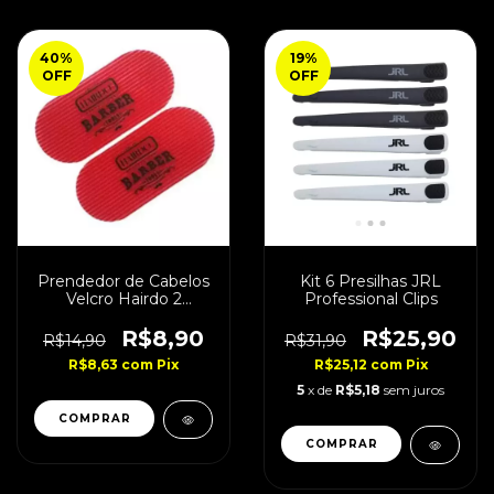
40
%
19
%
OFF
OFF
Prendedor de Cabelos
Kit 6 Presilhas JRL
Velcro Hairdo 2
Professional Clips
Unidades
R$8,90
R$25,90
R$14,90
R$31,90
R$8,63
com
Pix
R$25,12
com
Pix
5
x de
R$5,18
sem juros
COMPRAR