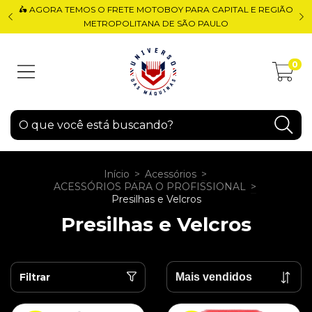
🛵 AGORA TEMOS O FRETE MOTOBOY PARA CAPITAL E REGIÃO
METROPOLITANA DE SÃO PAULO
0
Início
>
Acessórios
>
ACESSÓRIOS PARA O PROFISSIONAL
>
Presilhas e Velcros
Presilhas e Velcros
Filtrar