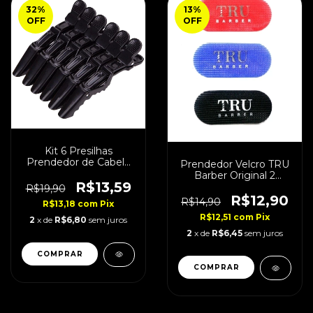
32
%
13
%
OFF
OFF
Kit 6 Presilhas
Prendedor de Cabelo
Prendedor Velcro TRU
Crocodilo
Barber Original 2
R$13,59
Unidades
R$19,90
R$12,90
R$14,90
R$13,18
com
Pix
R$12,51
com
Pix
2
x de
R$6,80
sem juros
2
x de
R$6,45
sem juros
COMPRAR