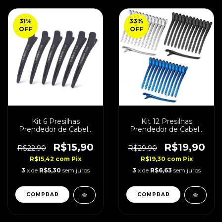
31
%
33
%
OFF
OFF
Kit 6 Presilhas
Kit 12 Presilhas
Prendedor de Cabelo
Prendedor de Cabelo
Carbono Fosco
Metal
R$15,90
R$19,90
R$22,90
R$29,90
R$15,42
com
Pix
R$19,30
com
Pix
3
x de
R$5,30
sem juros
3
x de
R$6,63
sem juros
COMPRAR