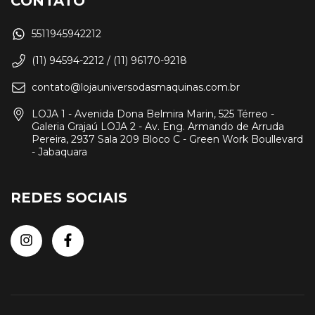
CONTATO
5511945942212
(11) 94594-2212 / (11) 96170-9218
contato@lojauniversodasmaquinas.com.br
LOJA 1 - Avenida Dona Belmira Marin, 525 Térreo -
Galeria Grajaú LOJA 2 - Av. Eng. Armando de Arruda
Pereira, 2937 Sala 209 Bloco C - Green Work Boullevard
- Jabaquara
REDES SOCIAIS