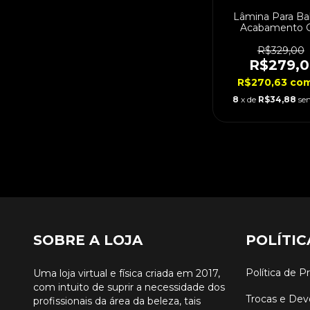
Lâmina Para Bab
Acabamento 
FX707Z
R$329,00
R$279,
R$270,63
co
8
x de
R$34,88
se
SOBRE A LOJA
POLÍTIC
Política de P
Uma loja virtual e física criada em 2017,
com intuito de suprir a necessidade dos
Trocas e Dev
profissionais da área da beleza, tais