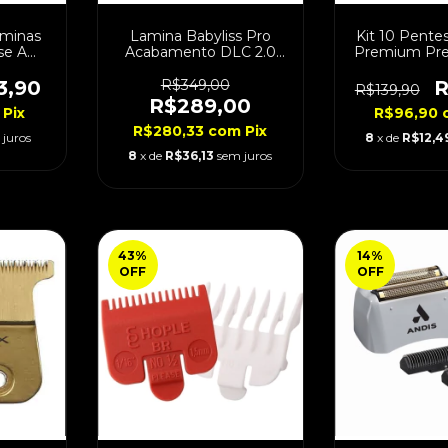
âminas
Lamina Babyliss Pro
Kit 10 Pente
se A
Acabamento DLC 2.0
Premium Pre
FX707BD2
Pent
3,90
R$349,00
R
R$139,90
R$289,00
Pix
R$96,90
R$280,33
com
Pix
 juros
8
x de
R$12,4
8
x de
R$36,13
sem juros
43
%
14
%
OFF
OFF