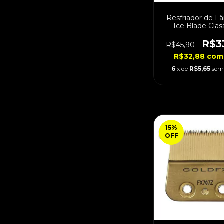
Resfriador de L
Ice Blade Clas
400ml
R$3
R$45,90
R$32,88
com
6
x de
R$5,65
sem
15
%
OFF