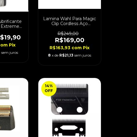
Lamina Wahl Para Magic
ubrificante
Clip Cordless Aço
 Extreme
Inoxidável
50ml
R$249,00
$19,90
R$169,00
com
Pix
R$163,93
com
Pix
3
sem juros
8
x de
R$21,13
sem juros
14
%
OFF