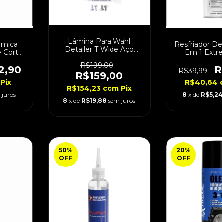
Lâmina Para Wahl
âmica
Resfriador D
Detailer T Wide Aço
e Corte
Em 1 Extr
Inoxidável
500
R$199,00
2,90
R
R$39,99
R$159,00
Pix
R$40,64
R$154,23
com
Pix
 juros
8
x de
R$5,2
8
x de
R$19,88
sem juros
50
%
20
%
OFF
OFF