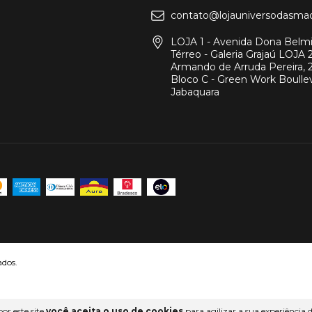
contato@lojauniversodasmaq
LOJA 1 - Avenida Dona Belmir
Térreo - Galeria Grajaú LOJA 2
Armando de Arruda Pereira, 
Bloco C - Green Work Boullev
Jabaquara
ados.
or este site
você aceita o uso de cookies
para agilizar a sua experiência