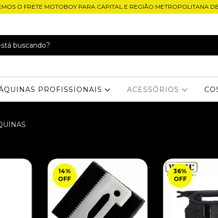
EMOS O FRETE MOTOBOY PARA CAPITAL E REGIÃO METROPOLITANA D
ÁQUINAS PROFISSIONAIS
ACESSÓRIOS
CO
QUINAS
14
%
36
%
OFF
OFF