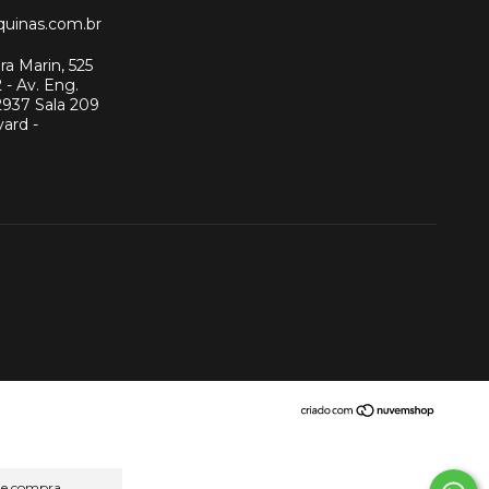
uinas.com.br
a Marin, 525
 - Av. Eng.
2937 Sala 209
ard -
 de compra.