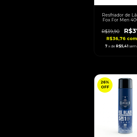
Resfriador de L
Fox For Men 40
Em 1
R$3
R$39,90
R$36,76
com
7
x de
R$5,41
sem 
26
%
OFF