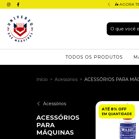
 ATÉ 12X (4X SEM JUROS)
🛵 AGORA T
TODOS OS PRODUTOS
M
Início
>
Acessórios
>
ACESSÓRIOS PARA MÁ
Acessórios
ATÉ 8% OFF
EM QUANTIDADE
ACESSÓRIOS
PARA
MÁQUINAS