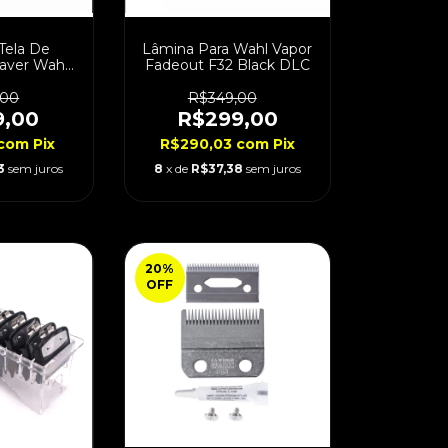
Tela De
Lâmina Para Wahl Vapor
aver Wahl
Fadeout F32 Black DLC
le
,00
R$349,00
9,00
R$299,00
com
Pix
R$290,03
com
Pix
3
sem juros
8
x de
R$37,38
sem juros
20
%
OFF