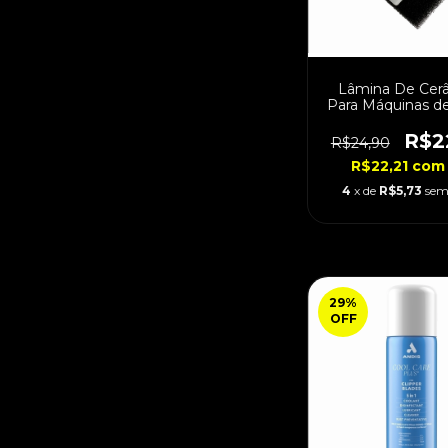
Lâmina De Cer
Para Máquinas d
Wahl
R$2
R$24,90
R$22,21
com
4
x de
R$5,73
sem
29
%
OFF