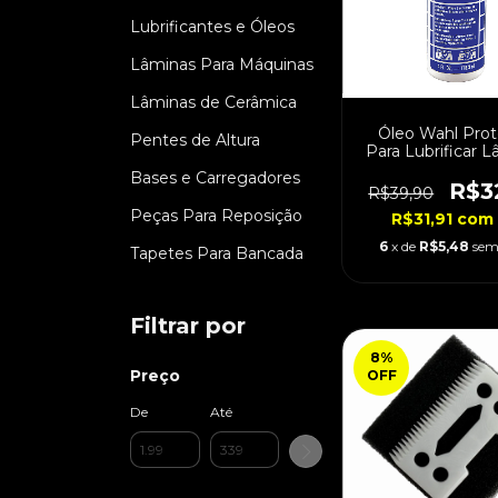
Lubrificantes e Óleos
Lâminas Para Máquinas
Lâminas de Cerâmica
Óleo Wahl Prot
Pentes de Altura
Para Lubrificar 
118ml
Bases e Carregadores
R$3
R$39,90
Peças Para Reposição
R$31,91
com
6
x de
R$5,48
sem
Tapetes Para Bancada
Filtrar por
8
%
Preço
OFF
De
Até