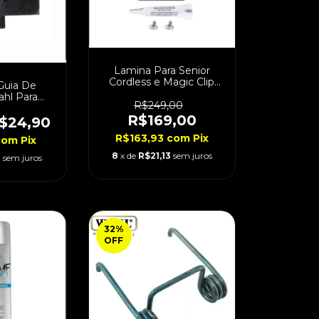
Lamina Para Senior
Cordless e Magic Clip
Guia De
Original
hl Para
R$249,00
Sem Fio
R$169,00
$24,90
R$163,93
com
Pix
com
Pix
8
x de
R$21,13
sem juros
3
sem juros
32
%
OFF