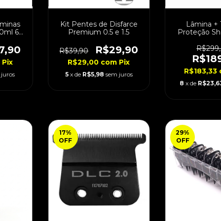
âminas
Kit Pentes de Disfarce
Lâmina + 
0ml 6
Premium 0.5 e 1.5
Proteção Sh
Fina
7,90
R$29,90
R$299
R$39,90
R$18
Pix
R$29,00
com
Pix
R$183,33
juros
5
x de
R$5,98
sem juros
8
x de
R$23,6
17
%
29
%
OFF
OFF