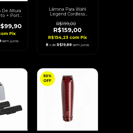
Lâmina Para Wahl
s De Altura
Legend Cordless
to + Porta
Wedge Aço Inoxidável
es
R$199,00
$99,90
R$159,00
com
Pix
R$154,23
com
Pix
9
sem juros
8
x de
R$19,88
sem juros
50
%
OFF