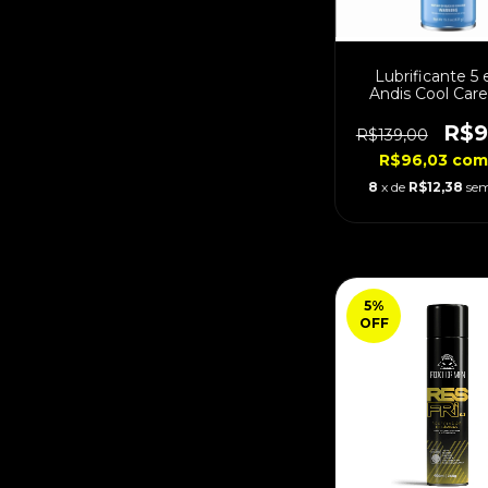
Lubrificante 5
Andis Cool Care
R$9
R$139,00
R$96,03
com
8
x de
R$12,38
sem
5
%
OFF