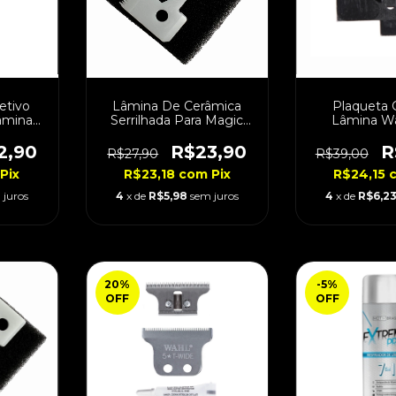
etivo
Lâmina De Cerâmica
Plaqueta 
Lâminas
Serrilhada Para Magic
Lâmina Wa
Clip Cordless
Máquinas 
2,90
R$23,90
R
R$27,90
R$39,00
Pix
R$23,18
com
Pix
R$24,15
 juros
4
x de
R$5,98
sem juros
4
x de
R$6,2
20
%
-5
%
OFF
OFF