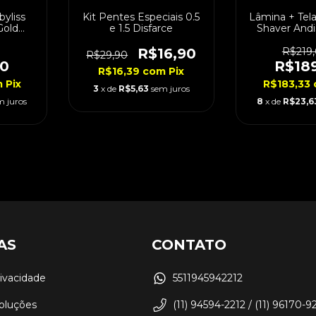
yliss
Kit Pentes Especiais 0.5
Lâmina + Tel
Gold
e 1.5 Disfarce
Shaver Andi
R$16,90
R$219
R$29,90
00
R$18
R$16,39
com
Pix
m
Pix
R$183,33
3
x de
R$5,63
sem juros
m juros
8
x de
R$23,6
AS
CONTATO
rivacidade
5511945942212
oluções
(11) 94594-2212 / (11) 96170-9