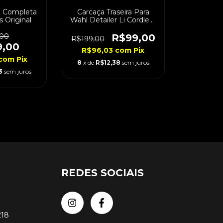
a Completa
Carcaça Traseira Para
s Original
Wahl Detailer Li Cordless
Original
,00
R$99,00
R$199,00
9,00
R$96,03
com
Pix
com
Pix
8
x de
R$12,38
sem juros
3
sem juros
REDES SOCIAIS
218