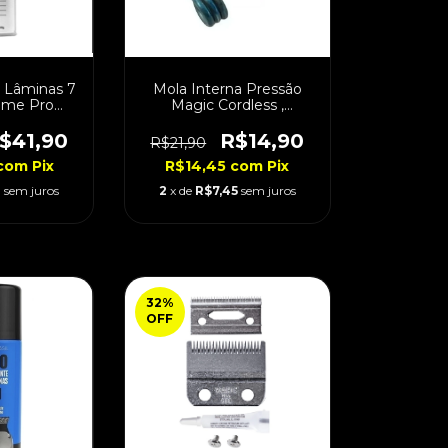
e Lâminas 7
Mola Interna Pressão
eme Pro
Magic Cordless ,
ml
Sterling, Senior, Taper
Cordless
$41,90
R$14,90
R$21,90
com
Pix
R$14,45
com
Pix
4
sem juros
2
x de
R$7,45
sem juros
32
%
OFF