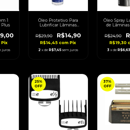
 em 1
Óleo Protetivo Para
Óleo Spray L
 Plus
Lubrificar Lâminas
de Lâminas
100ml
Pro 1
9,00
R$14,90
R
R$29,90
R$24,90
Pix
R$14,45
com
Pix
R$19,30
 juros
2
x de
R$7,45
sem juros
3
x de
R$6,6
25
%
37
%
OFF
OFF