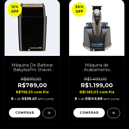
12
%
20
%
OFF
OFF
Máquina De Barbear
Máquina de
BabylissPro Shaver
Acabamento
Black FX02
BabylissPro SnapFx
Cordless Bivolt
R$899,00
R$1.499,00
R$789,00
R$1.199,00
R$765,33
com
Pix
R$1.163,03
com
Pix
8
x de
R$98,63
sem juros
8
x de
R$149,88
sem juros