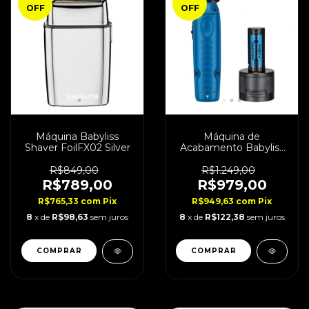
OFF
OFF
Máquina Babyliss
Máquina de
Shaver FoilFX02 Silver
Acabamento Babyliss
Lo-Pro FXONE Blue
Bivolt
R$849,00
R$1.249,00
R$789,00
R$979,00
R$765,33
com
Pix
R$949,63
com
Pix
8
x de
R$98,63
sem juros
8
x de
R$122,38
sem juros