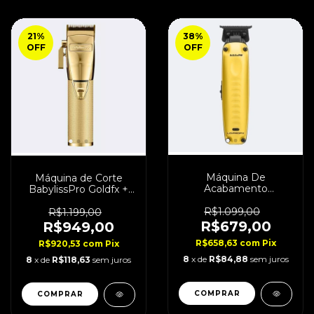
21
%
38
%
OFF
OFF
Máquina De
Máquina de Corte
Acabamento
BabylissPro Goldfx +
BabylissPro Lo-Pro
All Metal Bivolt
Andy Anthentic Bivolt
R$1.099,00
R$1.199,00
R$679,00
R$949,00
R$658,63
com
Pix
R$920,53
com
Pix
8
x de
R$84,88
sem juros
8
x de
R$118,63
sem juros