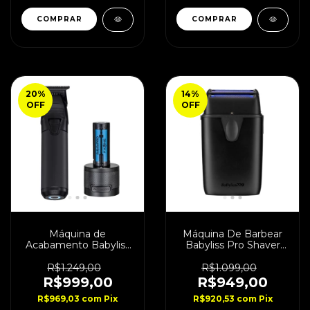
COMPRAR
20
%
14
%
OFF
OFF
Máquina de
Máquina De Barbear
Acabamento Babyliss
Babyliss Pro Shaver
FXONE Black Bivolt
UVFoil Matte
R$1.249,00
R$1.099,00
R$999,00
R$949,00
R$969,03
com
Pix
R$920,53
com
Pix