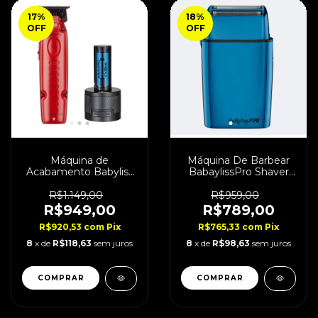
17
%
18
%
OFF
OFF
Máquina de
Máquina De Barbear
Acabamento Babyliss
BabaylissPro Shaver
Lo-Pro FXONE Red
Blue Edition
Bivolt
R$1.149,00
R$959,00
R$949,00
R$789,00
R$920,53
com
Pix
R$765,33
com
Pix
8
x de
R$118,63
sem juros
8
x de
R$98,63
sem juros