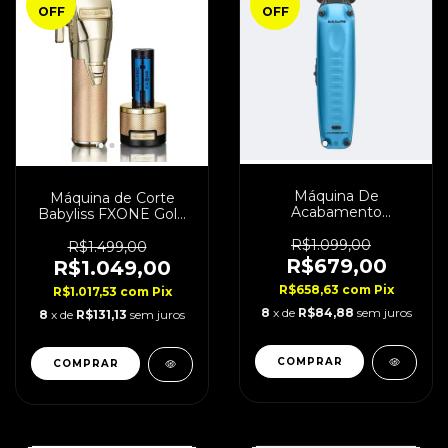
OFF
OFF
Máquina De
Máquina de Corte
Acabamento
Babyliss FXONE Gold
BabylissPro Lo-Pro
Bivolt
Nicole Bivolt
R$1.099,00
R$1.499,00
R$679,00
R$1.049,00
R$658,63
com
Pix
R$1.017,53
com
Pix
8
x de
R$84,88
sem juros
8
x de
R$131,13
sem juros