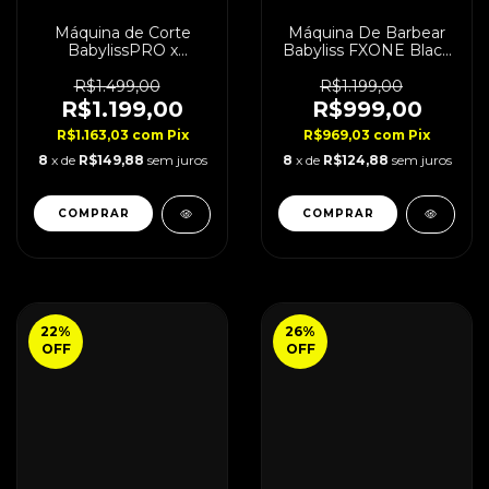
Máquina de Corte
Máquina De Barbear
BabylissPRO x
Babyliss FXONE Black
Tomb45 + Chargepad
Bivolt
R$1.499,00
R$1.199,00
R$1.199,00
R$999,00
R$1.163,03
com
Pix
R$969,03
com
Pix
8
x de
R$149,88
sem juros
8
x de
R$124,88
sem juros
COMPRAR
22
%
26
%
OFF
OFF