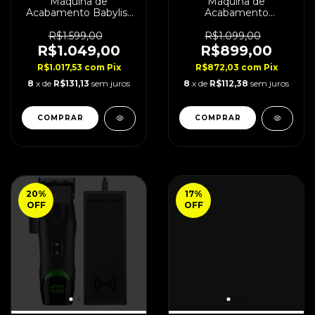
Máquina de
Máquina de
Acabamento Babyliss
Acabamento
FXONE Blue Limited
BabylissPro Goldfx +
Bivolt
All Metal Bivolt
R$1.599,00
R$1.099,00
R$1.049,00
R$899,00
R$1.017,53
com
Pix
R$872,03
com
Pix
8
x de
R$131,13
sem juros
8
x de
R$112,38
sem juros
COMPRAR
20
%
17
%
OFF
OFF