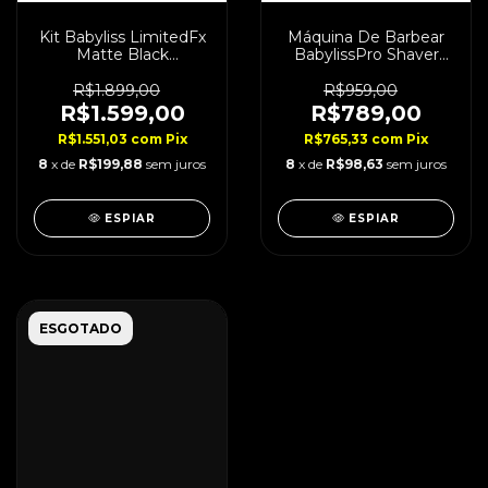
Kit Babyliss LimitedFx
Máquina De Barbear
Matte Black
BabylissPro Shaver
Acabamento + Shaver
Grey Edition
R$1.899,00
R$959,00
R$1.599,00
R$789,00
R$1.551,03
com
Pix
R$765,33
com
Pix
8
x de
R$199,88
sem juros
8
x de
R$98,63
sem juros
ESPIAR
ESPIAR
ESGOTADO