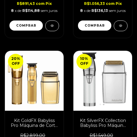
R$891,43
com
Pix
R$1.056,33
com
Pix
8
x de
R$114,88
sem juros
8
x de
R$136,13
sem juros
20
%
10
%
OFF
OFF
Kit GoldFX Babyliss
Kit SilverFX Collection
Pro Máquina de Corte
Babyliss Pro Máquina
+ Acabamento +
de Acabamento +
Shaver Bivolt
Shaver
R$2.899,00
R$1.549,00