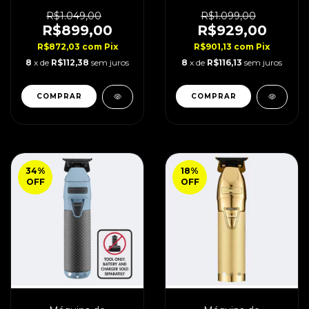
PROFX Compact Blue
Boost+ Bivolt
R$1.049,00
R$1.099,00
R$899,00
R$929,00
R$872,03
com
Pix
R$901,13
com
Pix
8
x de
R$112,38
sem juros
8
x de
R$116,13
sem juros
34
%
18
%
OFF
OFF