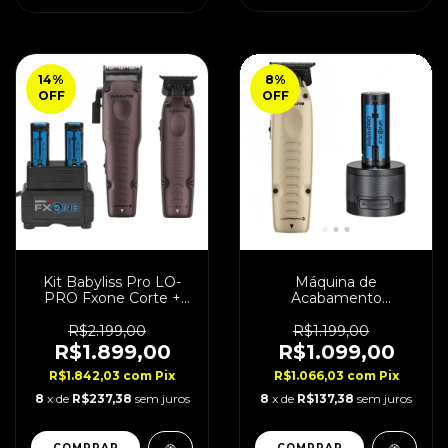
14
%
8
%
OFF
OFF
Kit Babyliss Pro LO-
Máquina de
PRO Fxone Corte +
Acabamento
Acabamento Nightfall
BabylissPro LO-Pro
Edition
FXONE Sand
R$2.199,00
R$1.199,00
R$1.899,00
R$1.099,00
R$1.842,03
com
Pix
R$1.066,03
com
Pix
8
x de
R$237,38
sem juros
8
x de
R$137,38
sem juros