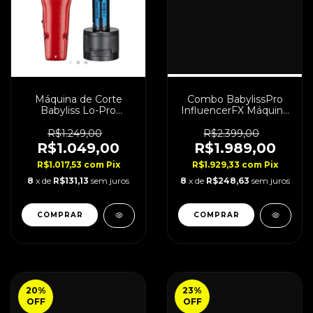
Máquina de Corte
Combo BabylissPro
Babyliss Lo-Pro
InfluencerFX Máquina
FXONE Red Bivolt
de Corte +
Acabamento Los Cut
R$1.249,00
R$2.399,00
It
R$1.049,00
R$1.989,00
R$1.017,53
com
Pix
R$1.929,33
com
Pix
8
x de
R$131,13
sem juros
8
x de
R$248,63
sem juros
20
%
23
%
OFF
OFF