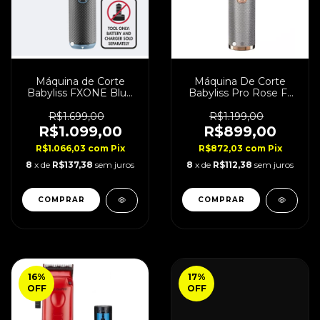
Máquina de Corte
Máquina De Corte
Babyliss FXONE Blue
Babyliss Pro Rose Fx
Limited Bivolt
Bivolt
R$1.699,00
R$1.199,00
R$1.099,00
R$899,00
R$1.066,03
com
Pix
R$872,03
com
Pix
8
x de
R$137,38
sem juros
8
x de
R$112,38
sem juros
COMPRAR
16
%
17
%
OFF
OFF