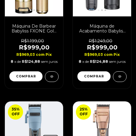
Máquina De Barbear
Máquina de
Babyliss FXONE Gold
Acabamento Babyliss
Bivolt
Lo-Pro FXONE Bivolt
R$1.199,00
R$1.249,00
R$999,00
R$999,00
R$969,03
com
Pix
R$969,03
com
Pix
8
x de
R$124,88
sem juros
8
x de
R$124,88
sem juros
35
%
25
%
OFF
OFF