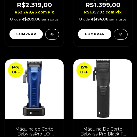
R$2.319,00
R$1.399,00
R$2.249,43
com
Pix
R$1.357,03
com
Pix
8
x de
R$289,88
sem juros
8
x de
R$174,88
sem juros
14
%
15
%
OFF
OFF
Máquina de Corte
Máquina De Corte
BabylissPro LO-
Babyliss Pro Black Fx