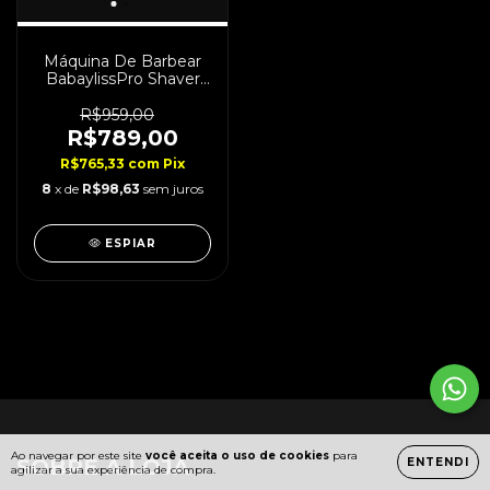
Máquina De Barbear
BabaylissPro Shaver
Purple Edition
R$959,00
R$789,00
R$765,33
com
Pix
8
x de
R$98,63
sem juros
ESPIAR
Ao navegar por este site
você aceita o uso de cookies
para
SOBRE A LOJA
ENTENDI
agilizar a sua experiência de compra.