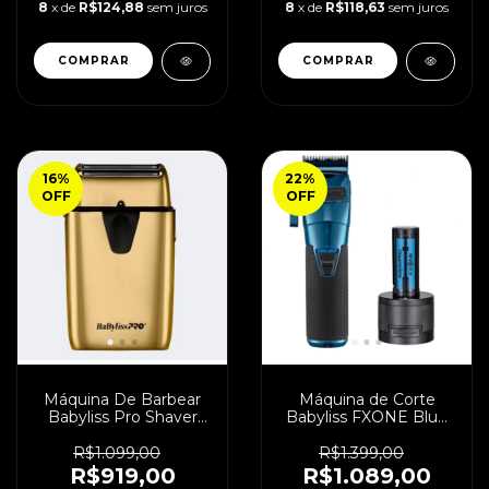
8
x de
R$124,88
sem juros
8
x de
R$118,63
sem juros
16
%
22
%
OFF
OFF
Máquina De Barbear
Máquina de Corte
Babyliss Pro Shaver
Babyliss FXONE Blue
UVFoil Gold
Bivolt
R$1.099,00
R$1.399,00
R$919,00
R$1.089,00