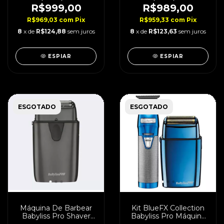
R$999,00
R$989,00
R$969,03
com
Pix
R$959,33
com
Pix
8
x de
R$124,88
sem juros
8
x de
R$123,63
sem juros
ESPIAR
ESPIAR
ESGOTADO
ESGOTADO
Máquina De Barbear
Kit BlueFX Collection
Babyliss Pro Shaver
Babyliss Pro Máquina