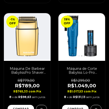
-1
%
19
%
OFF
OFF
Máquina De Barbear
Máquina de Corte
BabylissPro Shaver
Babyliss Lo-Pro
Gold Bivolt
FXONE Blue Bivolt
R$779,00
R$1.299,00
R$789,00
R$1.049,00
R$765,33
com
Pix
R$1.017,53
com
Pix
8
x de
R$98,63
sem juros
8
x de
R$131,13
sem juros