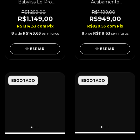
Babyliss Lo-Pro
Acabamento
FXONE Bivolt
BabylissPro Gold Fx
Boost+ Bivolt
R$1.299,00
R$1.199,00
R$1.149,00
R$949,00
R$1.114,53
com
Pix
R$920,53
com
Pix
8
x de
R$143,63
sem juros
8
x de
R$118,63
sem juros
ESPIAR
ESPIAR
ESGOTADO
ESGOTADO