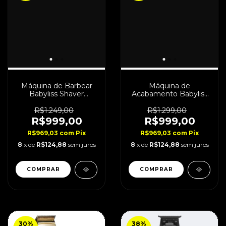
Máquina de Barbear
Máquina de
Babyliss Shaver
Acabamento Babyliss
FXONE Blue Bivolt
FXONE Gold Bivolt
R$1.249,00
R$1.299,00
R$999,00
R$999,00
R$969,03
com
Pix
R$969,03
com
Pix
8
x de
R$124,88
sem juros
8
x de
R$124,88
sem juros
30
%
38
%