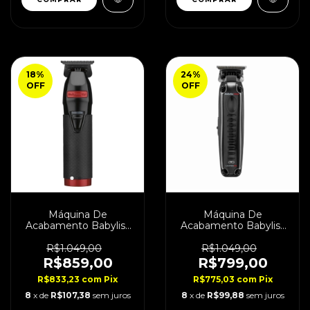
18
%
24
%
OFF
OFF
Máquina De
Máquina De
Acabamento Babyliss
Acabamento Babyliss
Pro Influencer Los Cut
Lo-Pro Fx Bivolt
It Bivolt
R$1.049,00
R$1.049,00
R$859,00
R$799,00
R$833,23
com
Pix
R$775,03
com
Pix
8
x de
R$107,38
sem juros
8
x de
R$99,88
sem juros