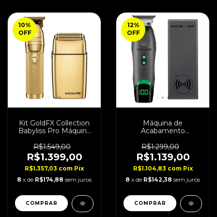
10
%
12
%
OFF
OFF
Kit GoldFX Collection
Máquina de
Babyliss Pro Máquina
Acabamento
de Acabamento +
BabylissPRO x
Shaver
Tomb45 + Chargepad
R$1.549,00
R$1.299,00
R$1.399,00
R$1.139,00
R$1.357,03
com
Pix
R$1.104,83
com
Pix
8
x de
R$174,88
sem juros
8
x de
R$142,38
sem juros
COMPRAR