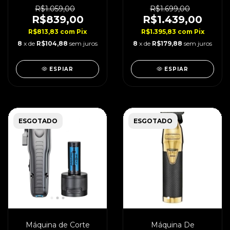
UVFoil Bivolt
de Acabamento +
Shaver
R$1.059,00
R$1.699,00
R$839,00
R$1.439,00
R$813,83
com
Pix
R$1.395,83
com
Pix
8
x de
R$104,88
sem juros
8
x de
R$179,88
sem juros
ESPIAR
ESPIAR
ESGOTADO
ESGOTADO
Máquina de Corte
Máquina De