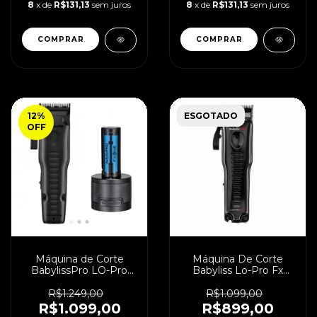
8
x de
R$131,13
sem juros
8
x de
R$131,13
sem juros
12
%
ESGOTADO
OFF
Máquina de Corte
Máquina De Corte
BabylissPro LO-Pro
Babyliss Lo-Pro Fx
FXONE Matte Black
Bivolt
R$1.249,00
R$1.099,00
R$1.099,00
R$899,00