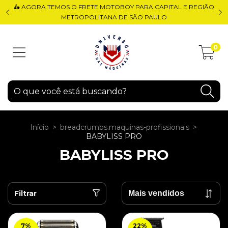
🛵 AGORA TEMOS O FRETE MOTOBOY PARA CAPITAL E REGIÃO
METROPOLITANA DE SÃO PAULO
0
Início
>
breadcrumbs.maquinas-profissionais
>
BABYLISS PRO
BABYLISS PRO
Filtrar
7
%
22
%