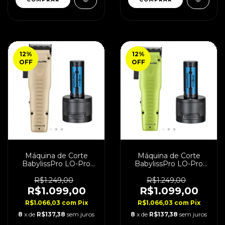
12
%
12
%
OFF
OFF
Máquina de Corte
Máquina de Corte
BabylissPro LO-Pro
BabylissPro LO-Pro
FXONE Sand
FXONE Neon Yellow
R$1.249,00
R$1.249,00
R$1.099,00
R$1.099,00
R$1.066,03
com
Pix
R$1.066,03
com
Pix
8
x de
R$137,38
sem juros
8
x de
R$137,38
sem juros