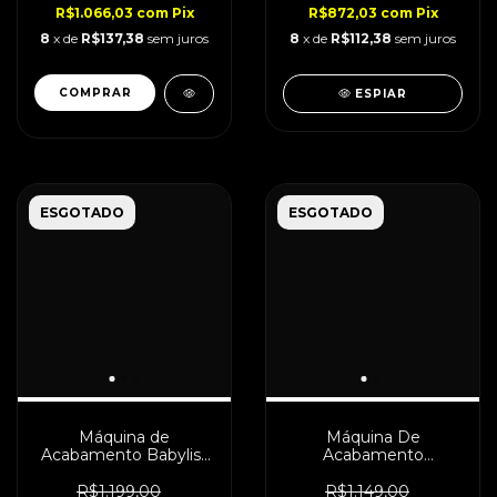
R$1.066,03
com
Pix
R$872,03
com
Pix
8
x de
R$137,38
sem juros
8
x de
R$112,38
sem juros
ESPIAR
ESGOTADO
ESGOTADO
Máquina de
Máquina De
Acabamento Babyliss
Acabamento
FXONE Blue Bivolt
BabylissPro Black Fx
Boost+ Bivolt
R$1.199,00
R$1.149,00