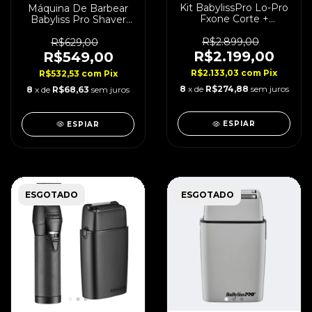
Kit BabylissPro Lo-Pro
Máquina De Barbear
Fxone Corte +
Babyliss Pro Shaver
Acabamento Grey
UVFoil Single Bivolt
Edition
R$2.899,00
R$629,00
R$2.199,00
R$549,00
R$2.133,03
com
Pix
R$532,53
com
Pix
8
x de
R$274,88
sem juros
8
x de
R$68,63
sem juros
ESPIAR
ESPIAR
ESGOTADO
ESGOTADO