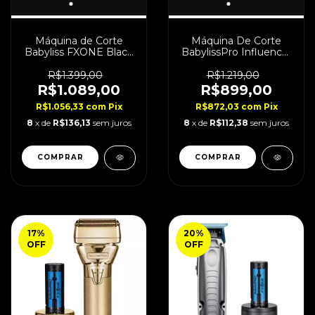
Máquina de Corte
Máquina De Corte
Babyliss FXONE Black
BabylissPro Influencer
Bivolt
Fx Los Cut It Boost+
R$1.399,00
R$1.219,00
R$1.089,00
R$899,00
R$1.056,33
com
Pix
R$872,03
com
Pix
8
x de
R$136,13
sem juros
8
x de
R$112,38
sem juros
17
%
20
%
OFF
OFF