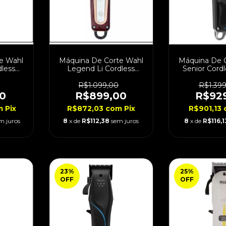
e Wahl
Máquina De Corte Wahl
Máquina De 
dless
Legend Li Cordless
Senior Cordl
tes
Bivolt
R$1.099,00
R$1.39
0
R$899,00
R$92
m
Pix
R$872,03
com
Pix
R$901,13
m juros
8
x de
R$112,38
sem juros
8
x de
R$116,1
23
%
25
%
OFF
OFF