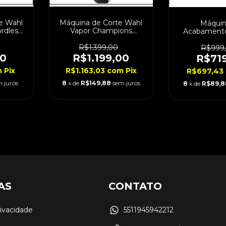
e Wahl
Máquina de Corte Wahl
Máquin
rdless
Vapor Champions
Acabamento
Edition Bivolt
Viz Cordles
R$1.399,00
R$999
00
R$1.199,00
R$71
m
Pix
R$1.163,03
com
Pix
R$697,43
 juros
8
x de
R$149,88
sem juros
8
x de
R$89,8
AS
CONTATO
rivacidade
5511945942212