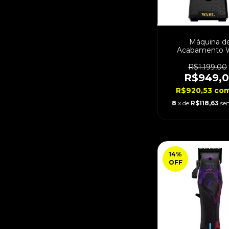
Máquina d
Acabamento 
Detailer Cordles
Bivolt
R$1.199,00
R$949,
R$920,53
co
8
x de
R$118,63
se
14
%
OFF