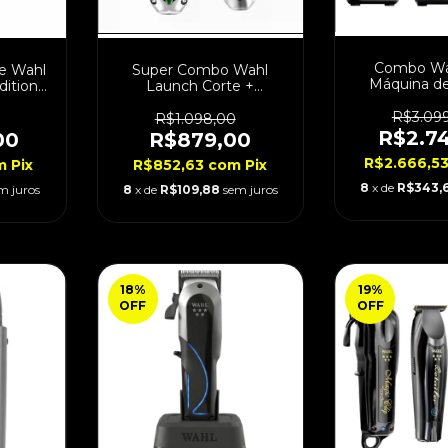
Combo Wa
e Wahl
Super Combo Wahl
Máquina de
dition
Launch Corte +
Acabamento
olt
Acabamento Bivolt
Bivo
R$3.09
R$1.098,00
R$2.7
00
R$879,00
R$2.666,5
m
Pix
R$852,63
com
Pix
8
x de
R$343,
m juros
8
x de
R$109,88
sem juros
18
%
19
%
OFF
OFF