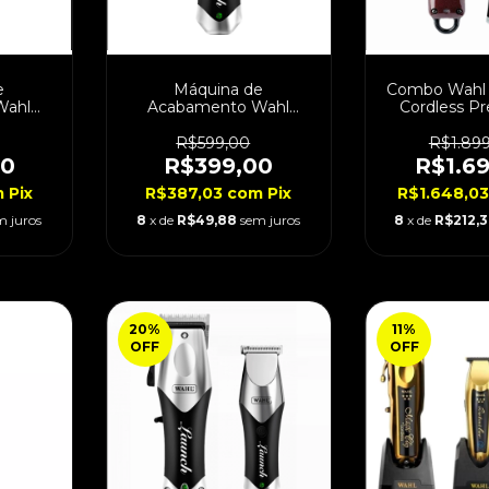
e
Máquina de
Combo Wahl 
Wahl
Acabamento Wahl
Cordless P
s Gold
Launch Cordless Bivolt
Wahl Detailer
R$599,00
R$1.89
00
R$399,00
R$1.6
m
Pix
R$387,03
com
Pix
R$1.648,0
m juros
8
x de
R$49,88
sem juros
8
x de
R$212,
20
%
11
%
OFF
OFF