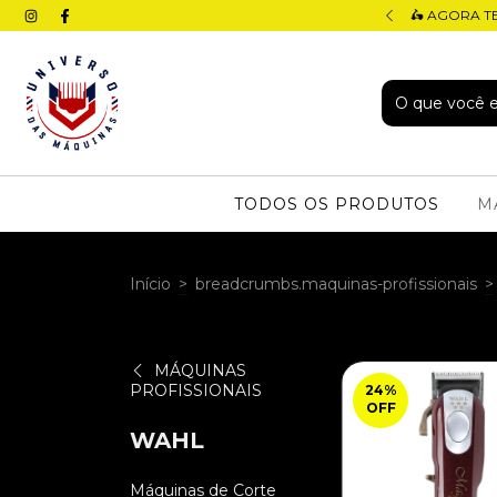
 ATÉ 12X (4X SEM JUROS)
🛵 AGORA T
TODOS OS PRODUTOS
M
Início
>
breadcrumbs.maquinas-profissionais
>
MÁQUINAS
PROFISSIONAIS
24
%
OFF
WAHL
Máquinas de Corte