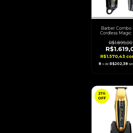
Barber Combo
Cordless Magic 
Detailer Black B
R$1.899,00
R$1.619,
R$1.570,43
co
8
x de
R$202,38
se
21
%
OFF