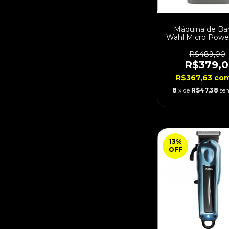
Máquina de Ba
Wahl Micro Power
R$489,00
R$379,
R$367,63
co
8
x de
R$47,38
se
13
%
OFF