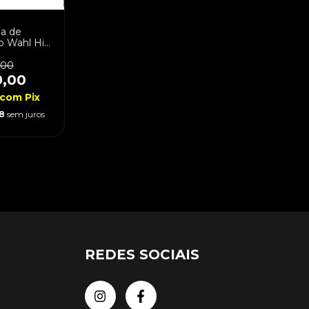
a de
 Wahl Hi
s Bivolt
,00
9,00
com
Pix
8
sem juros
REDES SOCIAIS