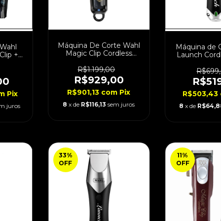
Máquina De Corte Wahl
 Wahl
Máquina de 
Magic Clip Cordless
Clip +
Launch Cordl
Black Bivolt
ivolt
R$1.199,00
R$699
R$929,00
00
R$51
R$901,13
com
Pix
m
Pix
R$503,43
8
x de
R$116,13
sem juros
m juros
8
x de
R$64,8
33
%
11
%
OFF
OFF