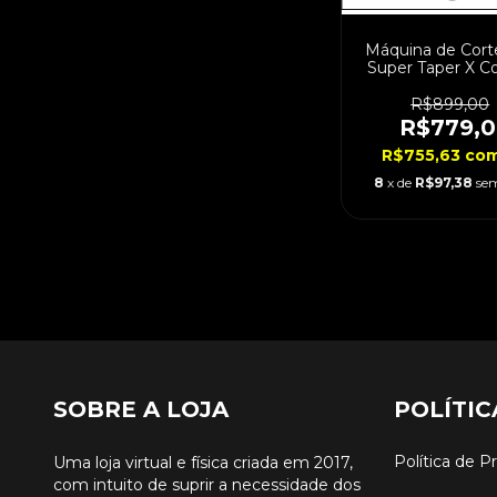
Máquina de Cort
Super Taper X Co
Bivolt
R$899,00
R$779,
R$755,63
co
8
x de
R$97,38
sem
SOBRE A LOJA
POLÍTIC
Política de P
Uma loja virtual e física criada em 2017,
com intuito de suprir a necessidade dos