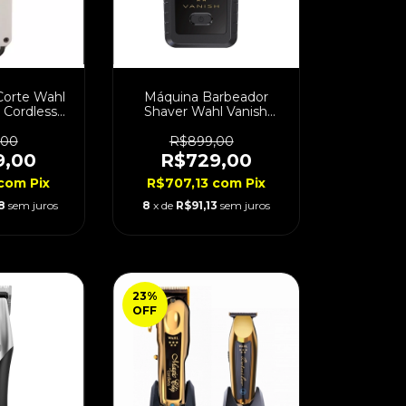
Corte Wahl
Máquina Barbeador
 Cordless
Shaver Wahl Vanish
lt
Bivolt
,00
R$899,00
9,00
R$729,00
com
Pix
R$707,13
com
Pix
8
sem juros
8
x de
R$91,13
sem juros
23
%
OFF