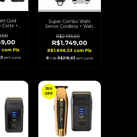
hl Gold
Super Combo Wahl
 Corte +
Senior Cordless + Wahl
 + Shaver
Detailer Li Bivolt
lt
9,00
R$2.199,00
49,00
R$1.749,00
3
com
Pix
R$1.696,53
com
Pix
63
sem juros
8
x de
R$218,63
sem juros
15
%
OFF