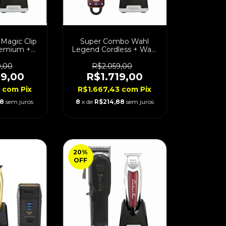
Magic Clip
Super Combo Wahl
remium +
Legend Cordless + Wahl
 Li Cordless
Detailer Li Bivolt
9,00
R$2.059,00
99,00
R$1.719,00
3
com
Pix
R$1.667,43
com
Pix
38
sem juros
8
x de
R$214,88
sem juros
20
%
OFF