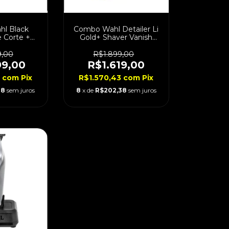
l Black
Combo Wahl Detailer Li
 Corte +
Gold+ Shaver Vanish
 + Shaver
Bivolt
lt
9,00
R$1.899,00
99,00
R$1.619,00
3
com
Pix
R$1.570,43
com
Pix
38
sem juros
8
x de
R$202,38
sem juros