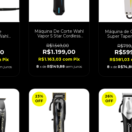
Máquina De Corte Wahl
e
Máquina de 
Vapor 5 Star Cordless
Wahl
Super Taper
Bivolt
dless
Bivo
R$1.549,00
R$799
R$1.199,00
00
R$59
R$1.163,03
com
Pix
m
Pix
R$581,03
8
x de
R$149,88
sem juros
m juros
8
x de
R$74,8
23
%
26
%
OFF
OFF