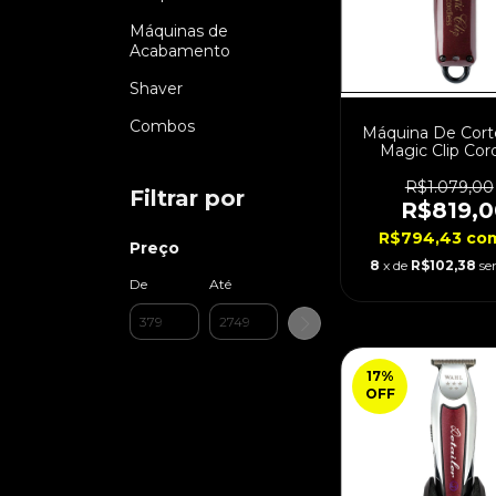
Máquinas de
Acabamento
Shaver
Combos
Máquina De Cort
Magic Clip Cor
Bivolt - Pen
Premium
R$1.079,00
Filtrar por
R$819,0
R$794,43
co
Preço
8
x de
R$102,38
se
De
Até
17
%
OFF