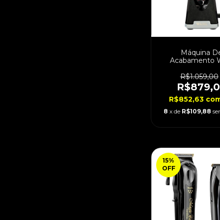
Máquina D
Acabamento 
Detailer Li Cor
Bivolt
R$1.059,00
R$879,
R$852,63
co
8
x de
R$109,88
se
15
%
OFF