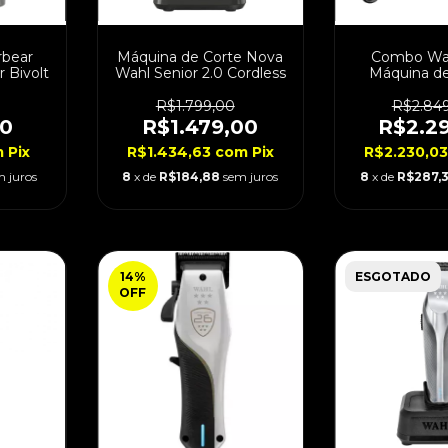
rbear
Máquina de Corte Nova
Combo Wah
 Bivolt
Wahl Senior 2.0 Cordless
Máquina de
Acabamento
Bivo
R$1.799,00
R$2.84
00
R$1.479,00
R$2.2
m
Pix
R$1.434,63
com
Pix
R$2.230,0
m juros
8
x de
R$184,88
sem juros
8
x de
R$287,
14
%
ESGOTADO
OFF