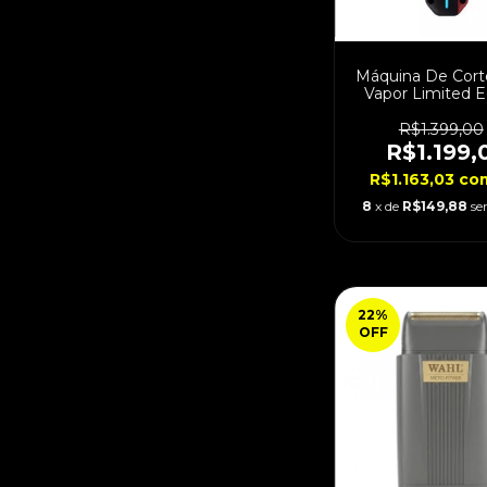
Máquina De Cort
Vapor Limited E
Cordless Biv
R$1.399,00
R$1.199,
R$1.163,03
co
8
x de
R$149,88
se
22
%
OFF