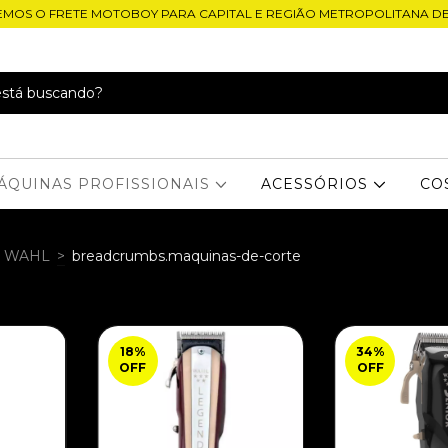
EMOS O FRETE MOTOBOY PARA CAPITAL E REGIÃO METROPOLITANA D
ÁQUINAS PROFISSIONAIS
ACESSÓRIOS
CO
WAHL
>
breadcrumbs.maquinas-de-corte
18
%
34
%
OFF
OFF