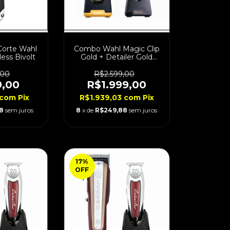
Corte Wahl
Combo Wahl Magic Clip
ess Bivolt
Gold + Detailer Gold
Cordless
,00
R$2.599,00
9,00
R$1.999,00
com
Pix
R$1.939,03
com
Pix
8
sem juros
8
x de
R$249,88
sem juros
17
%
OFF