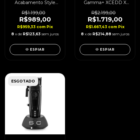
Acabamento Style
Gamma+ XCEDD X
Craft Saber Black
11.500 Rpm Bivolt
Bivolt
R$1.199,00
R$2.199,00
R$989,00
R$1.719,00
R$959,33
com
Pix
R$1.667,43
com
Pix
8
x de
R$123,63
sem juros
8
x de
R$214,88
sem juros
ESPIAR
ESPIAR
ESGOTADO