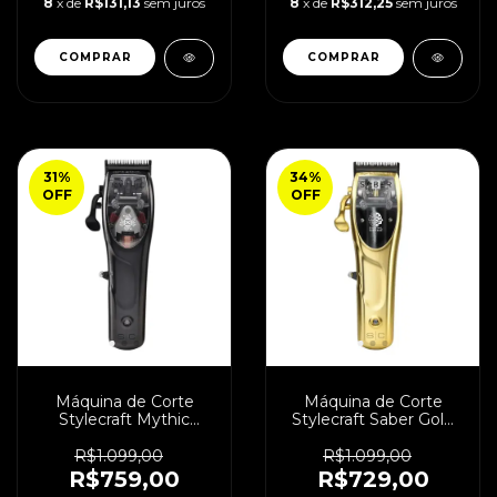
8
x de
R$131,13
sem juros
8
x de
R$312,25
sem juros
31
%
34
%
OFF
OFF
Máquina de Corte
Máquina de Corte
Stylecraft Mythic
Stylecraft Saber Gold
10.000 RPM Cordless
Cordless
R$1.099,00
R$1.099,00
R$759,00
R$729,00