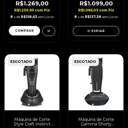
R$1.269,00
R$1.099,00
R$1.230,93
com
Pix
R$1.066,03
com
Pix
8
x de
R$158,63
sem juros
8
x de
R$137,38
sem juros
ESPIAR
ESGOTADO
ESGOTADO
Máquina de Corte
Máquina de Corte
Style Craft Instinct
Gamma Shorty