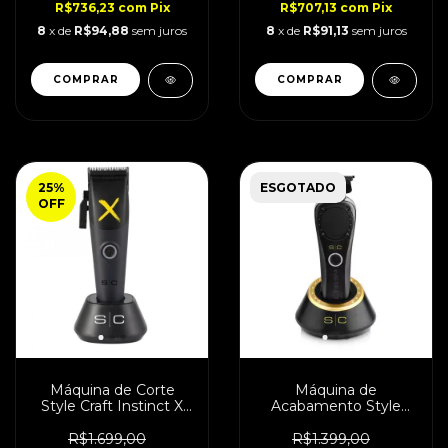
R$736,23
com
Pix
R$707,13
com
Pix
8
x de
R$94,88
sem juros
8
x de
R$91,13
sem juros
25
%
ESGOTADO
OFF
Máquina de Corte
Máquina de
Style Craft Instinct X
Acabamento Style
10.000 RPM Bivolt
Craft Instinct 9.500
Rpm Bivolt
R$1.699,00
R$1.399,00