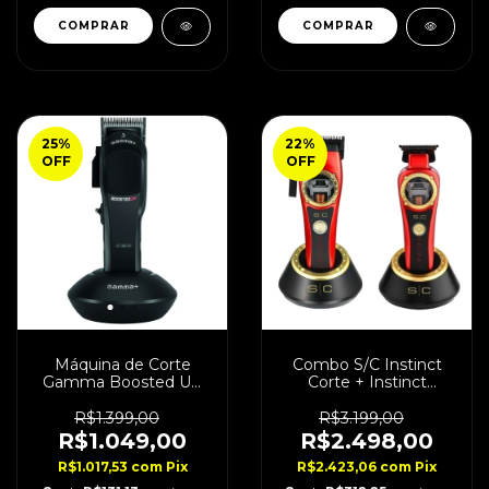
25
%
22
%
OFF
OFF
Máquina de Corte
Combo S/C Instinct
Gamma Boosted UP
Corte + Instinct
Super Torque Bivolt
Acabamento Bivolt
R$1.399,00
R$3.199,00
R$1.049,00
R$2.498,00
R$1.017,53
com
Pix
R$2.423,06
com
Pix