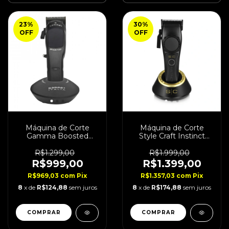
23
%
30
%
OFF
OFF
Máquina de Corte
Máquina de Corte
Gamma Boosted
Style Craft Instinct
Super Torque Bivolt
11.500 Rpm Bivolt
R$1.299,00
R$1.999,00
R$999,00
R$1.399,00
R$969,03
com
Pix
R$1.357,03
com
Pix
8
x de
R$124,88
sem juros
8
x de
R$174,88
sem juros