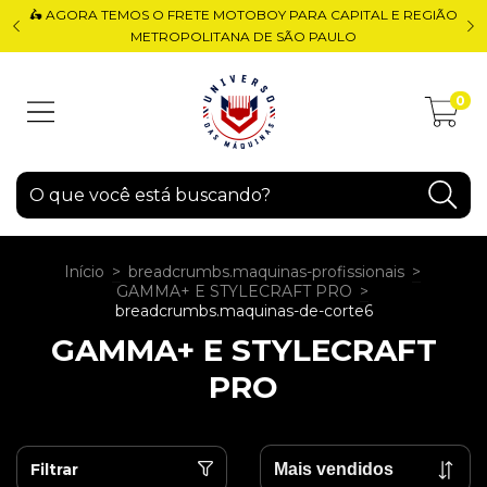
🛵 AGORA TEMOS O FRETE MOTOBOY PARA CAPITAL E REGIÃO
METROPOLITANA DE SÃO PAULO
0
Início
>
breadcrumbs.maquinas-profissionais
>
GAMMA+ E STYLECRAFT PRO
>
breadcrumbs.maquinas-de-corte6
GAMMA+ E STYLECRAFT
PRO
Filtrar