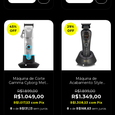
45
%
29
%
OFF
OFF
Máquina de Corte
Máquina de
Gamma Cyborg Metal
Acabamento Style
Clipper Bivolt
Craft Instinct Metal
Edition 9.500 Rpm
R$1.899,00
R$1.899,00
R$1.049,00
R$1.349,00
R$1.017,53
com
Pix
R$1.308,53
com
Pix
8
x de
R$131,13
sem juros
8
x de
R$168,63
sem juros