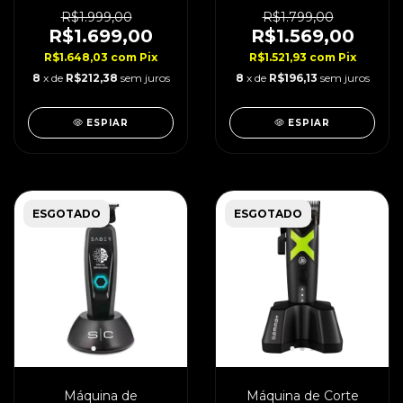
Metal Edition 11.500
Compact Bivolt
Rpm
R$1.999,00
R$1.799,00
R$1.699,00
R$1.569,00
R$1.648,03
com
Pix
R$1.521,93
com
Pix
8
x de
R$212,38
sem juros
8
x de
R$196,13
sem juros
ESPIAR
ESPIAR
ESGOTADO
ESGOTADO
Máquina de
Máquina de Corte