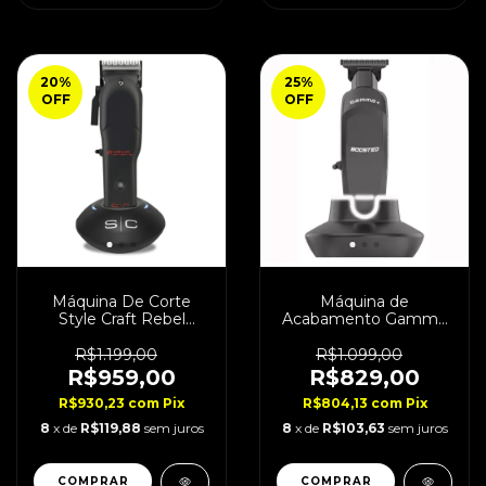
20
%
25
%
OFF
OFF
Máquina De Corte
Máquina de
Style Craft Rebel
Acabamento Gamma
Cordless Bivolt
Boosted Super Torque
Bivolt
R$1.199,00
R$1.099,00
R$959,00
R$829,00
R$930,23
com
Pix
R$804,13
com
Pix
8
x de
R$119,88
sem juros
8
x de
R$103,63
sem juros