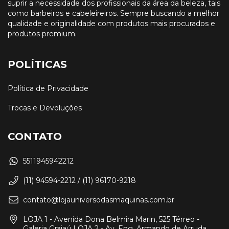
suprir a necessidade dos profissionais da área da beleza, tais
como barbeiros e cabeleireiros. Sempre buscando a melhor
qualidade e originalidade com produtos mais procurados e
produtos premium.
POLÍTICAS
Política de Privacidade
Trocas e Devoluções
CONTATO
5511945942212
(11) 94594-2212 / (11) 96170-9218
contato@lojauniversodasmaquinas.com.br
LOJA 1 - Avenida Dona Belmira Marin, 525 Térreo -
Galeria Grajaú LOJA 2 - Av. Eng. Armando de Arruda